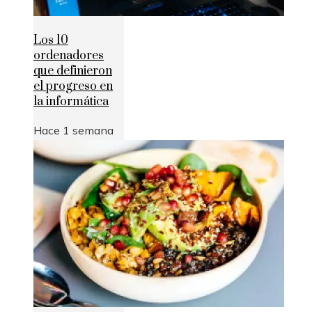
Los 10
ordenadores
que definieron
el progreso en
la informática
Hace 1 semana