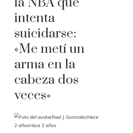
la NBA que
intenta
suicidarse:
«Me metí un
arma en la
cabeza dos
veces»
Raul J. Gomzalez
Hace
2 años
Hace 2 años