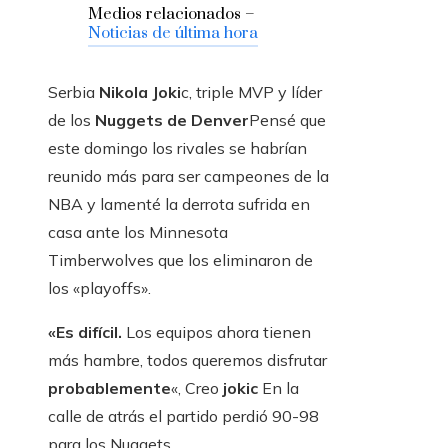
Medios relacionados –
Noticias de última hora
Serbia
Nikola Joki
c, triple MVP y líder
de los
Nuggets de Denver
Pensé que
este domingo los rivales se habrían
reunido más para ser campeones de la
NBA y lamenté la derrota sufrida en
casa ante los Minnesota
Timberwolves que los eliminaron de
los «playoffs».
«Es difícil.
Los equipos ahora tienen
más hambre, todos queremos disfrutar
probablemente
«, Creo
jokic
En la
calle de atrás el partido perdió 90-98
para los Nuggets.