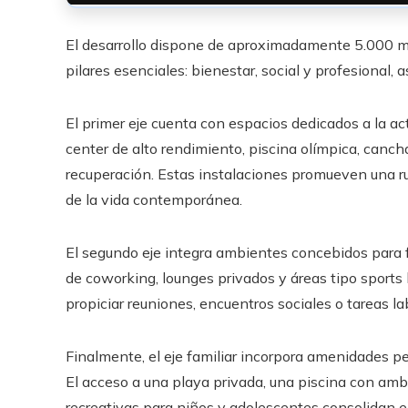
El desarrollo dispone de aproximadamente 5.000 
pilares esenciales: bienestar, social y profesional, a
El primer eje cuenta con espacios dedicados a la act
center de alto rendimiento, piscina olímpica, cancha
recuperación. Estas instalaciones promueven una ru
de la vida contemporánea.
El segundo eje integra ambientes concebidos para fo
de coworking, lounges privados y áreas tipo sports
propiciar reuniones, encuentros sociales o tareas l
Finalmente, el eje familiar incorpora amenidades p
El acceso a una playa privada, una piscina con ambi
recreativas para niños y adolescentes consolidan e