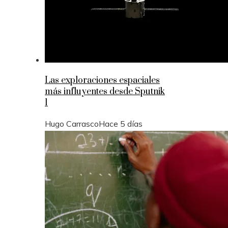
Las exploraciones espaciales
más influyentes desde Sputnik
1
Hugo Carrasco
Hace 5 días