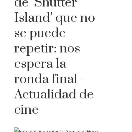
de ‘Shutter
Island’ que no
se puede
repetir: nos
espera la
ronda final –
Actualidad de
cine
Raul J. Gomzalez
Hace