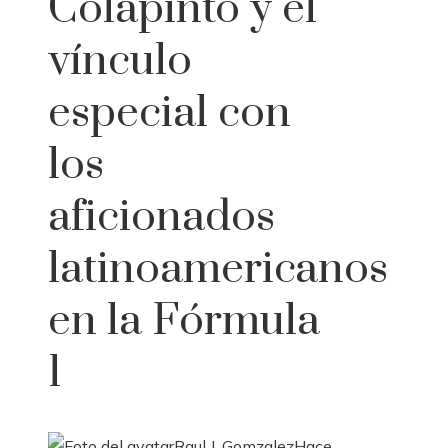
Colapinto y el
vínculo
especial con
los
aficionados
latinoamericanos
en la Fórmula
1
Raul J. Gomzalez
Hace