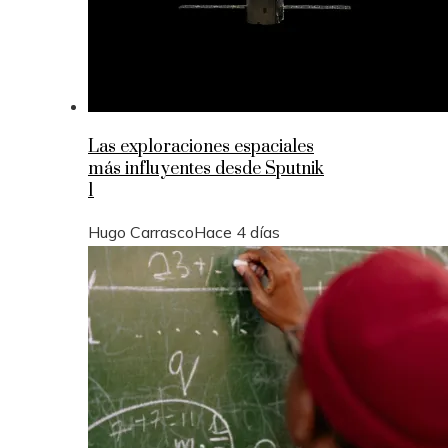
Las exploraciones espaciales
más influyentes desde Sputnik
1
Hugo Carrasco
Hace 4 días