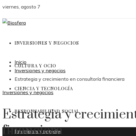
viernes, agosto 7
INVERSIONES Y NEGOCIOS
Inicio
CULTURA Y OCIO
Inversiones y negocios
Estrategia y crecimiento en consultoría financiera
CIENCIA Y TECNOLOGÍA
Inversiones y negocios
Estrategia y crecimien
RESPONSABILIDAD SOCIAL
financiera
Inversiones y negocios