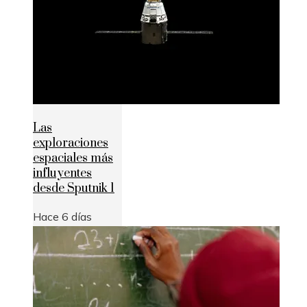
Las
exploraciones
espaciales más
influyentes
desde Sputnik 1
Hace 6 días