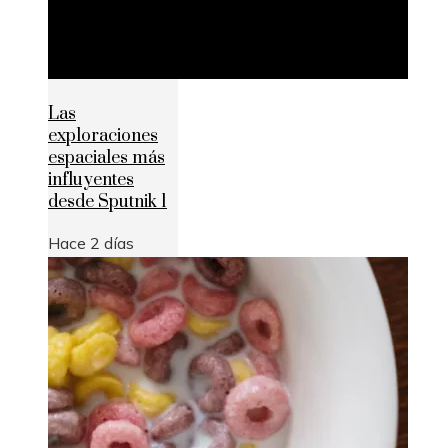
Las
exploraciones
espaciales más
influyentes
desde Sputnik 1
Hace 2 días