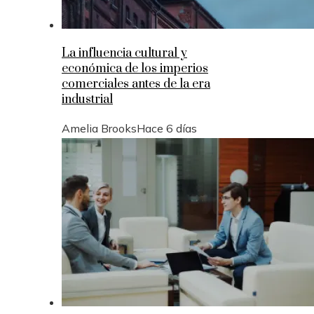
La influencia cultural y
económica de los imperios
comerciales antes de la era
industrial
Amelia Brooks
Hace 6 días