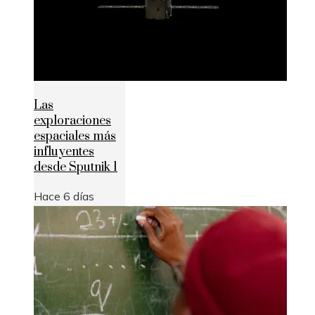
Las
exploraciones
espaciales más
influyentes
desde Sputnik 1
Hace 6 días