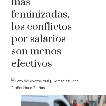
más
feminizadas,
los conflictos
por salarios
son menos
efectivos
Raul J. Gomzalez
Hace
2 años
Hace 2 años