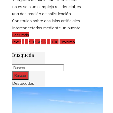
no es solo un complejo residencial; es
una declaración de sofisticación.
Construido sobre dos islas artificiales
interconectadas mediante un puente…
Leer más
Paginación
Prev
1
…
53
54
55
…
136
Próximo
de
Busqueda
entradas
Buscar:
Destacados