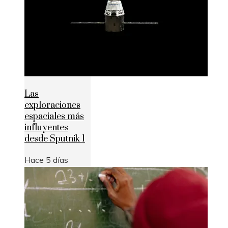
Las
exploraciones
espaciales más
influyentes
desde Sputnik 1
Hace 5 días