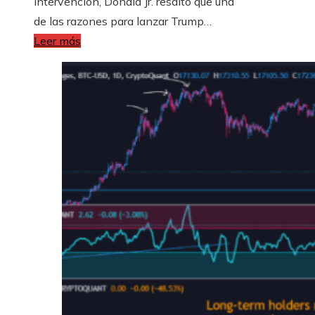
intervención, Donald Jr. resaltó que una
de las razones para lanzar Trump…
Leer más