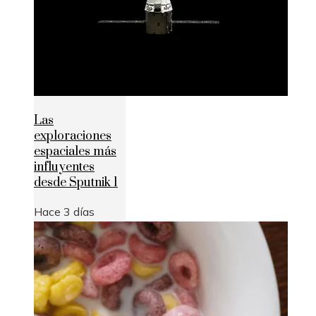
Las
exploraciones
espaciales más
influyentes
desde Sputnik 1
Hace 3 días