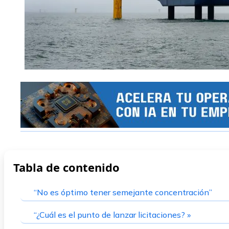
Tabla de contenido
“No es óptimo tener semejante concentración”
“¿Cuál es el punto de lanzar licitaciones? »