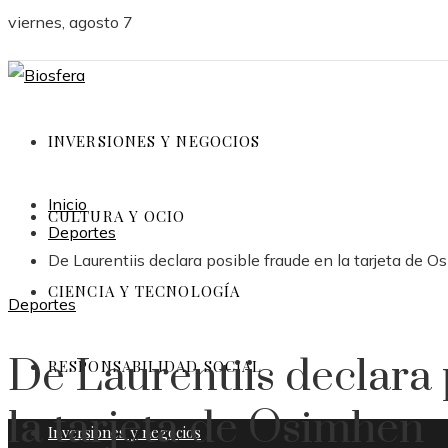
viernes, agosto 7
INVERSIONES Y NEGOCIOS
Inicio
CULTURA Y OCIO
Deportes
De Laurentiis declara posible fraude en la tarjeta de 
CIENCIA Y TECNOLOGÍA
Deportes
De Laurentiis declara 
RESPONSABILIDAD SOCIAL
la tarjeta de Osimhen
Inversiones y negocios