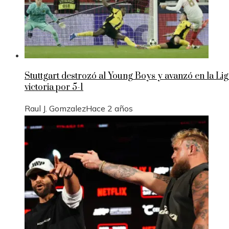
Stuttgart destrozó al Young Boys y avanzó en la 
victoria por 5-1
Raul J. Gomzalez
Hace 2 años