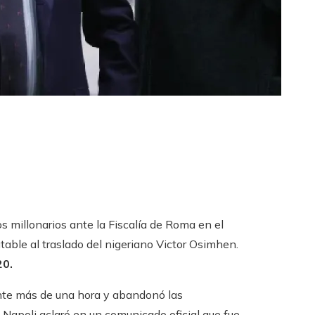
os millonarios ante la Fiscalía de Roma en el
table al traslado del nigeriano Victor Osimhen.
20.
ante más de una hora y abandonó las
l Napoli aclaró en un comunicado oficial que fue