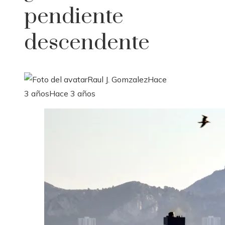
pendiente
descendente
Raul J. Gomzalez
Hace
3 años
Hace 3 años