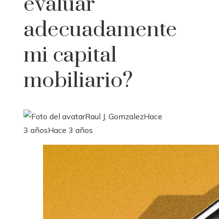
evaluar
adecuadamente
mi capital
mobiliario?
Raul J. Gomzalez
Hace
3 años
Hace 3 años