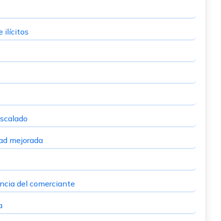
ilícitos
escalado
dad mejorada
encia del comerciante
a