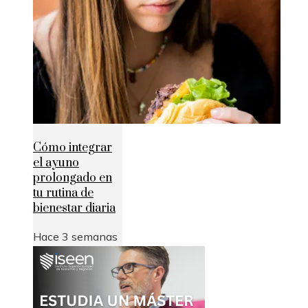
Cómo integrar
el ayuno
prolongado en
tu rutina de
bienestar diaria
Hace 3 semanas