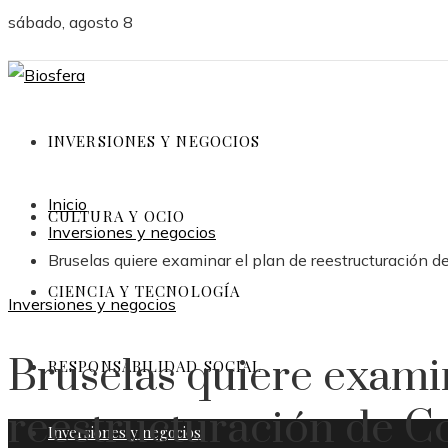
sábado, agosto 8
INVERSIONES Y NEGOCIOS
Inicio
CULTURA Y OCIO
Inversiones y negocios
Bruselas quiere examinar el plan de reestructuración de
CIENCIA Y TECNOLOGÍA
Inversiones y negocios
Bruselas quiere exami
RESPONSABILIDAD SOCIAL
reestructuración de C
Inversiones y negocios