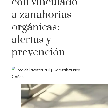
coli vinculado
a zanahorias
orgánicas:
alertas y
prevención
Raul J. Gomzalez
Hace
2 años