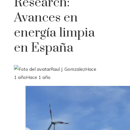
Research:
Avances en
energía limpia
en España
Raul J. Gomzalez
Hace
1 año
Hace 1 año