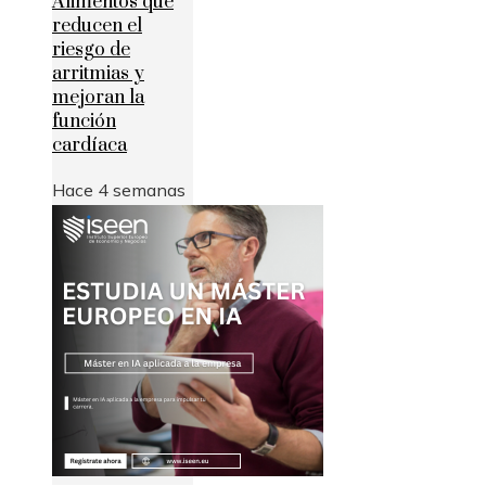
Alimentos que
reducen el
riesgo de
arritmias y
mejoran la
función
cardíaca
Hace 4 semanas