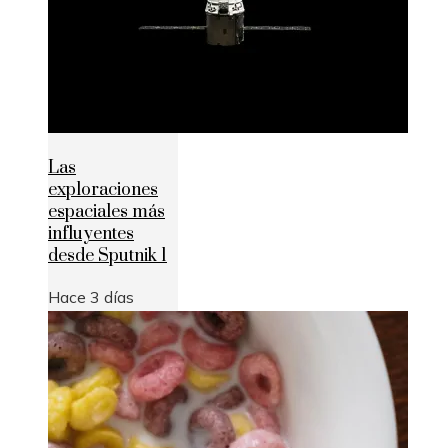
Las
exploraciones
espaciales más
influyentes
desde Sputnik 1
Hace 3 días