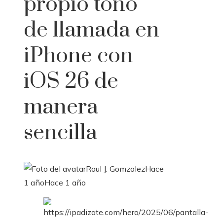
propio tono
de llamada en
iPhone con
iOS 26 de
manera
sencilla
Raul J. Gomzalez
Hace
1 año
Hace 1 año