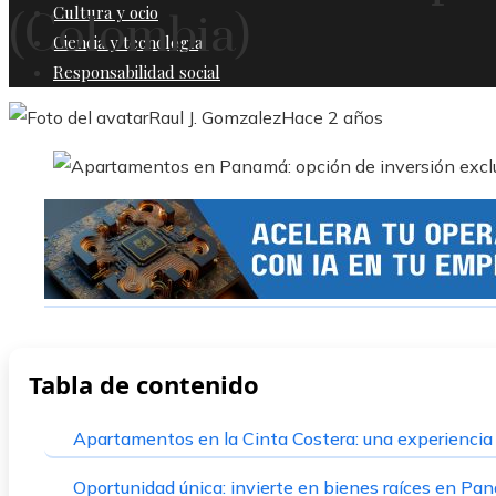
Cultura y ocio
(Colombia)
Ciencia y tecnología
Responsabilidad social
Raul J. Gomzalez
Hace 2 años
Tabla de contenido
Apartamentos en la Cinta Costera: una experiencia
Oportunidad única: invierte en bienes raíces en Pa