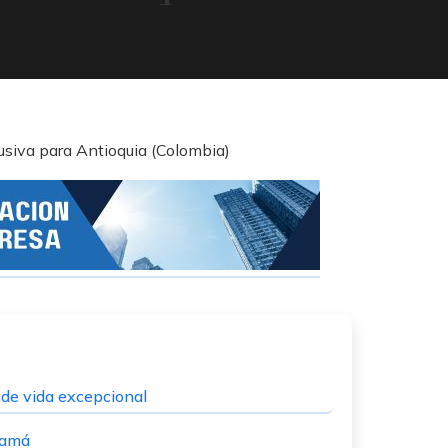
 de vida excepcional
namá