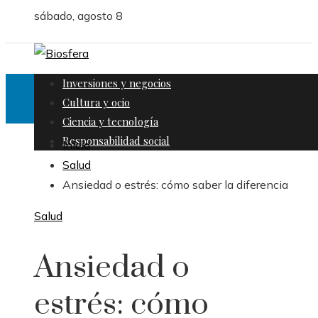
sábado, agosto 8
Inversiones y negocios
Cultura y ocio
Ciencia y tecnología
Responsabilidad social
Inicio
Salud
Ansiedad o estrés: cómo saber la diferencia
Salud
Ansiedad o
estrés: cómo