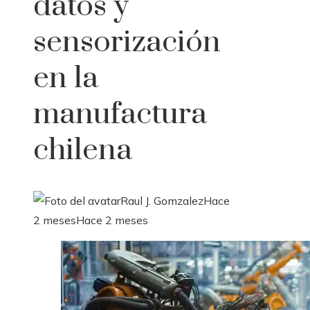
datos y
sensorización
en la
manufactura
chilena
Raul J. Gomzalez
Hace
2 meses
Hace 2 meses