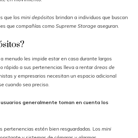
os que los
mini depósitos
brindan a individuos que buscan
idades que compañías como
Supreme Storage
aseguran.
ósitos?
os a menudo les impide estar en casa durante largos
 rápido a sus pertenencias lleva a rentar
áreas de
ionistas y empresarios necesitan un espacio adicional
rse cuando sea preciso.
s usuarios generalmente toman en cuenta los
s pertenencias estén bien resguardadas. Los
mini
 constante y sistemas de cámaras y alarmas.