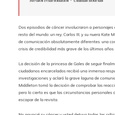
Medios relacionados – Últimas noticias
Dos episodios de cáncer involucraron a personajes 
resto del mundo: un rey, Carlos III, y su nuera Kate 
de comunicación absolutamente diferentes: una con 
crisis de credibilidad más grave de los últimos año
La decisión de la princesa de Gales de seguir final
ciudadanos encarcelados recibió una inmensa respue
investigaciones y aclaró la grave laguna de comuni
Middleton tomó la decisión de comprobar las reaccio
pero lo cierto es que las circunstancias personales 
escapar de la revista.
No anuncié su cáncer y usted detuvo todas las crític