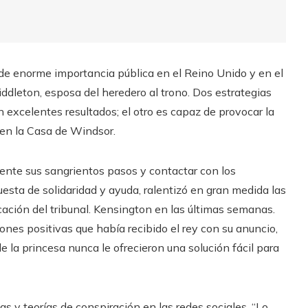
de enorme importancia pública en el Reino Unido y en el
Middleton, esposa del heredero al trono. Dos estrategias
excelentes resultados; el otro es capaz de provocar la
s en la Casa de Windsor.
mente sus sangrientos pasos y contactar con los
sta de solidaridad y ayuda, ralentizó en gran medida las
cación del tribunal. Kensington en las últimas semanas.
nes positivas que había recibido el rey con su anuncio,
de la princesa nunca le ofrecieron una solución fácil para
as y teorías de conspiración en las redes sociales. “Lo