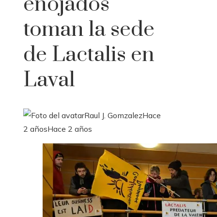
enojados
toman la sede
de Lactalis en
Laval
Raul J. Gomzalez
Hace
2 años
Hace 2 años